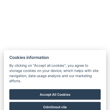
¿Qué llevar?
Calzado resistente para caminar, pantalones
largos, camisa de manga larga para protección
solar y sombrero
Protector solar, agua
Binoculares
Cookies information
By clicking on "Accept all cookies", you agree to
storage cookies on your device, which helps with site
navigation, data usage analysis and our marketing
efforts.
Corcovado and Drake Inn
110m SurEste de Corcovado Info Center, camino Aeródromo,
Agujitas de Drake, Osa
Accept All Cookies
info@drakecorcovado.com
+506 60306252
Odmítnout vše