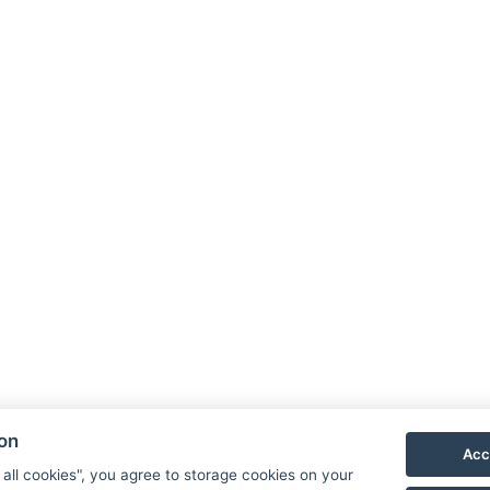
- No view
Equipamiento
nto confortable, equipada con
Aire acondicionado
Internet in
rivado con ducha, inodoro,
Frigorífico
Secador de pelo : Ba
éspedes tienen acceso a una
 para planificar sus
Artículos de aseo gratuitos
Mini
la planta superior y no tiene
Número de habitaciones : 1
Núme
Aparcamiento
ERVE AHORA
ion
Acc
 all cookies", you agree to storage cookies on your