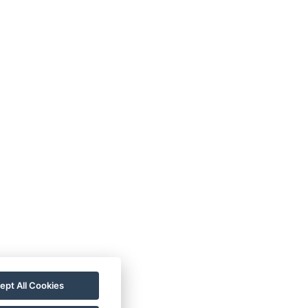
alámbrico
Textiles para hoteles
Ducha
WC
jo pedido
Cafetera
Cortinas
Toalla extra
 nevera
Tipos de camas : 1x Cama doble
ro de habitaciones : 1
Juego de café/té
ept All Cookies