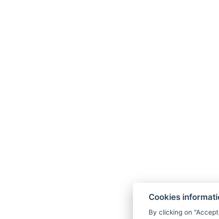
Doble Superior 
Esta habitación Superior ofrece un alojamie
una cama doble, aire acondicionado, baño p
secador de pelo y artículos de aseo. Los hu
nevera, set de té y café y una mesa con sillas
excursiones. Esta habitación se encuentra en 
vistas, lo cual también se refleja en el precio.
VOLVER A LAS HABITACIONES
RES
Cookies informat
By clicking on "Accept